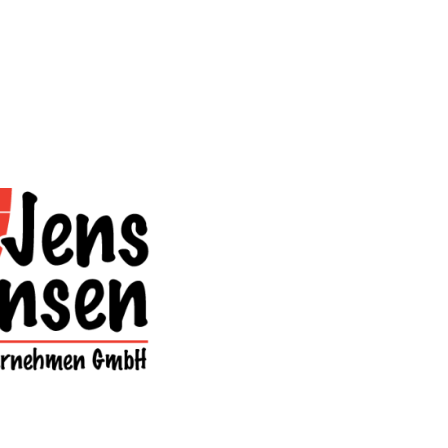
ag
07:30
–
17:00