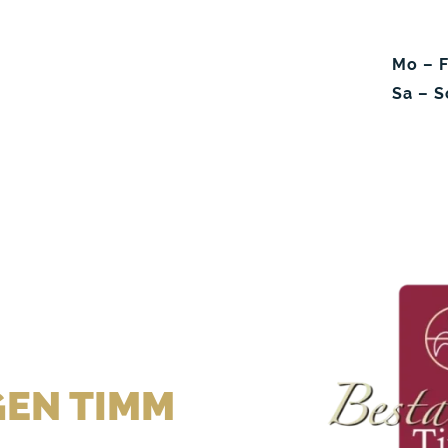
Mo
–
F
Sa
–
S
EN TIMM