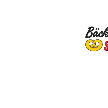
CHMIDT
33
Mo
–
F
t.de
Samst