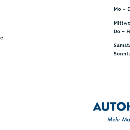
Mo
–
D
Mittw
Do
–
F
de
Samst
Sonnt