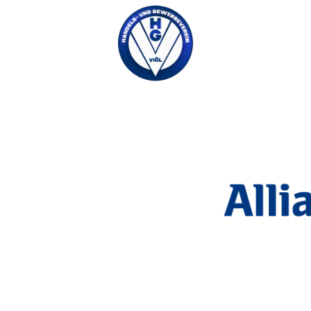
ermine
EN
Mo
–
F
Sa
–
S