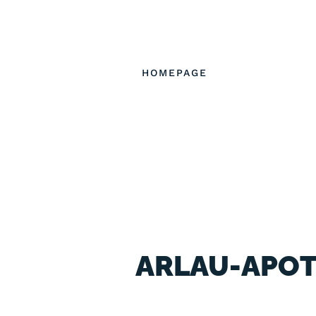
✉
svea.knudsen@allianz.de
HOMEPAGE
ARLAU-APO