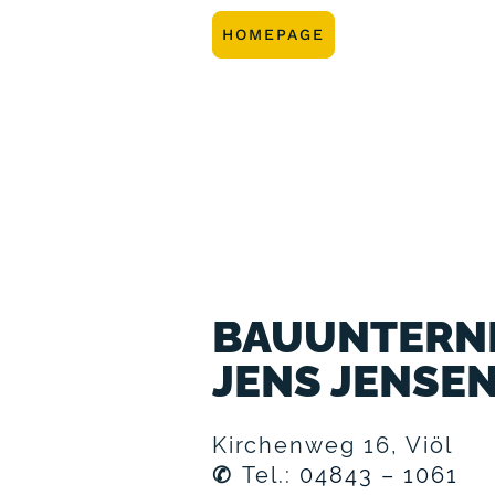
HOMEPAGE
BAUUNTER
JENS JENSE
Kirchenweg 16, Viöl
✆
Tel.:
04843 – 1061